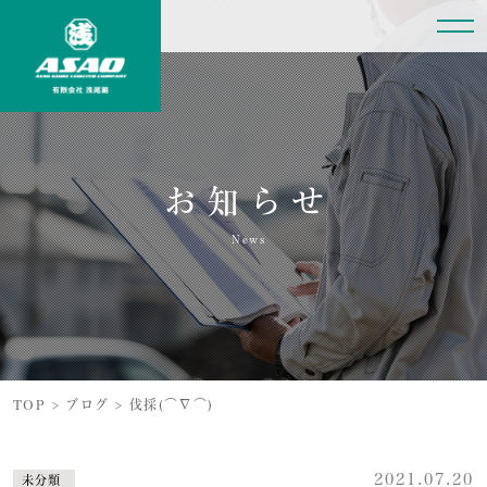
お知らせ
News
TOP
>
ブログ
>
伐採(⌒∇⌒)
2021.07.20
未分類