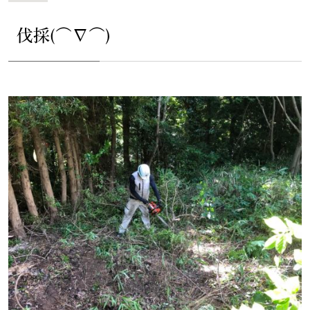
伐採(⌒∇⌒)