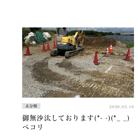
未分類
2026.02.16
御無沙汰しております(*- -)(*_ _)
ペコリ