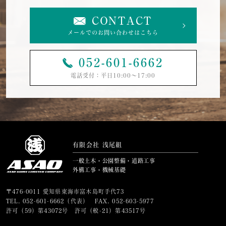
CONTACT
メールでのお問い合わせはこちら
052-601-6662
電話受付：平日10:00〜17:00
有限会社 浅尾組
一般土木・公園整備・道路工事
外構工事・機械基礎
〒476-0011 愛知県東海市富木島町手代73
TEL.
052-601-6662
（代表） FAX. 052-603-5977
許可（59）第43072号 許可（般-21）第43517号