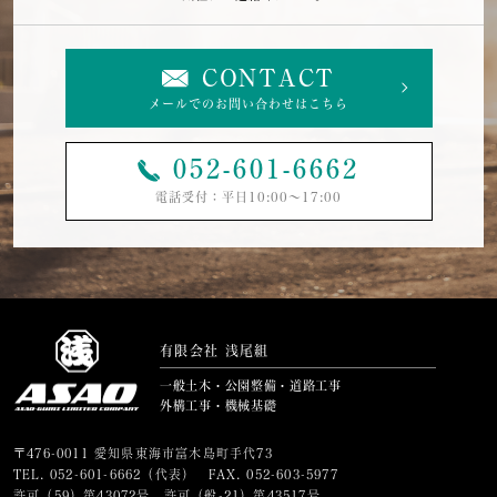
CONTACT
メールでのお問い合わせはこちら
052-601-6662
電話受付：平日10:00〜17:00
有限会社 浅尾組
一般土木・公園整備・道路工事
外構工事・機械基礎
〒476-0011 愛知県東海市富木島町手代73
TEL.
052-601-6662
（代表） FAX. 052-603-5977
許可（59）第43072号 許可（般-21）第43517号