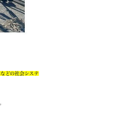
などの社会システ
。