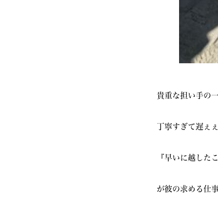
貴重な担い手の
丁寧すぎて遅ぇ
『早いに越した
が彼の求める仕