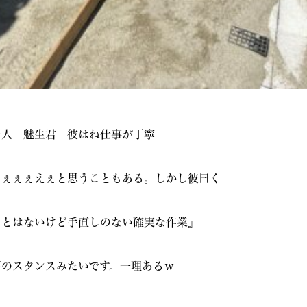
一人 魅生君 彼はね仕事が丁寧
ぇぇぇぇえぇと思うこともある。しかし彼曰く
ことはないけど手直しのない確実な作業』
事のスタンスみたいです。一理あるｗ