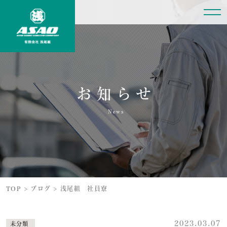
お知らせ
News
TOP
>
ブログ
>
浅尾組 社員寮
2023.03.07
未分類