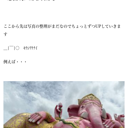
ここから先は写真の整理がまだなのでちょっとずつUPしていきま
す
＿|￣|○ ﾓｳｼﾜｹﾅｲ
例えば・・・