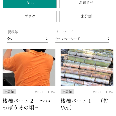
ALL
お知らせ
ブログ
未分類
掲載年
キーワード
全て
全てのキーワード
未分類
未分類
2021.11.24
2021.11.24
桟橋パート２ ～い
桟橋パート１ （竹
っぽうその頃～
Ver）