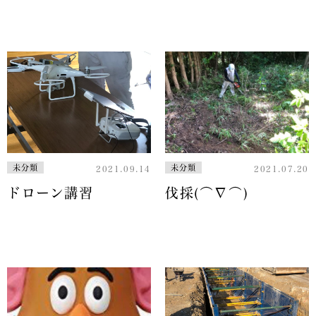
未分類
未分類
2021.09.14
2021.07.20
ドローン講習
伐採(⌒∇⌒)